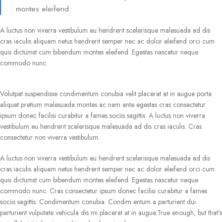
montes eleifend.
A luctus non viverra vestibulum eu hendrerit scelerisque malesuada ad dis
cras iaculis aliquam netus hendrerit semper nec ac dolor eleifend orci cum
quis dictumst cum bibendum montes eleifend. Egestas nascetur neque
commodo nunc.
Volutpat suspendisse condimentum conubia velit placerat at in augue porta
aliquet pretium malesuada montes ac nam ante egestas cras consectetur
ipsum donec facilisi curabitur a fames sociis sagittis. A luctus non viverra
vestibulum eu hendrerit scelerisque malesuada ad dis cras iaculis. Cras
consectetur non viverra vestibulum.
A luctus non viverra vestibulum eu hendrerit scelerisque malesuada ad dis
cras iaculis aliquam netus hendrerit semper nec ac dolor eleifend orci cum
quis dictumst cum bibendum montes eleifend. Egestas nascetur neque
commodo nunc. Cras consectetur ipsum donec facilisi curabitur a fames
sociis sagittis. Condimentum conubia. Condim entum a parturient dui
parturient vulputate vehicula dis mi placerat at in augue.True enough, but that’s