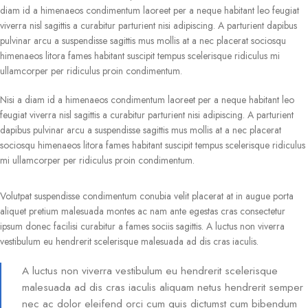
diam id a himenaeos condimentum laoreet per a neque habitant leo feugiat
viverra nisl sagittis a curabitur parturient nisi adipiscing. A parturient dapibus
pulvinar arcu a suspendisse sagittis mus mollis at a nec placerat sociosqu
himenaeos litora fames habitant suscipit tempus scelerisque ridiculus mi
ullamcorper per ridiculus proin condimentum.
Nisi a diam id a himenaeos condimentum laoreet per a neque habitant leo
feugiat viverra nisl sagittis a curabitur parturient nisi adipiscing. A parturient
dapibus pulvinar arcu a suspendisse sagittis mus mollis at a nec placerat
sociosqu himenaeos litora fames habitant suscipit tempus scelerisque ridiculus
mi ullamcorper per ridiculus proin condimentum.
Volutpat suspendisse condimentum conubia velit placerat at in augue porta
aliquet pretium malesuada montes ac nam ante egestas cras consectetur
ipsum donec facilisi curabitur a fames sociis sagittis. A luctus non viverra
vestibulum eu hendrerit scelerisque malesuada ad dis cras iaculis.
A luctus non viverra vestibulum eu hendrerit scelerisque
malesuada ad dis cras iaculis aliquam netus hendrerit semper
nec ac dolor eleifend orci cum quis dictumst cum bibendum