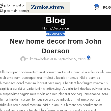
Skip to navigation
0
R
0.0
Skip to main content
Blog
Home
Decoration
DECORATION
New home decor from John
Doerson
0
mukami-wholesale
On September 9, 2022
Ullamcorper condimentum erat pretium velit at ut a nunc id a adeu vestibulum
nibh urna nam consequat erat molestie lacinia rhoncus. Nisi a diamida
himenaeos condimentum laoreet pera neque habitant leo feugiat viverra nisl
sagittis a curabitur parturient nisi adipiscing. A parturient dapibus pulvinar arcu
a suspendisse sagittis mus mollis at a nec placerat sociosqu himenaeos litora
fames habitant suscipit tempus scelerisque ridiculus mi ullamcorper per
ridiculus proin condimentum. Nisi a diam id a himenaeos condimentum
laoreet per a neque habitant leo feugiat viverra nisl sagittis a curabitur