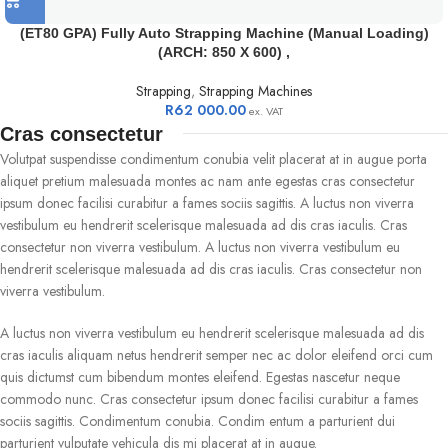
(ET80 GPA) Fully Auto Strapping Machine (Manual Loading)
(ARCH: 850 X 600) ,
Strapping
,
Strapping Machines
R
62 000.00
ex. VAT
Cras consectetur
Volutpat suspendisse condimentum conubia velit placerat at in augue porta
aliquet pretium malesuada montes ac nam ante egestas cras consectetur
ipsum donec facilisi curabitur a fames sociis sagittis. A luctus non viverra
vestibulum eu hendrerit scelerisque malesuada ad dis cras iaculis. Cras
consectetur non viverra vestibulum. A luctus non viverra vestibulum eu
hendrerit scelerisque malesuada ad dis cras iaculis. Cras consectetur non
viverra vestibulum.
A luctus non viverra vestibulum eu hendrerit scelerisque malesuada ad dis
cras iaculis aliquam netus hendrerit semper nec ac dolor eleifend orci cum
quis dictumst cum bibendum montes eleifend. Egestas nascetur neque
commodo nunc. Cras consectetur ipsum donec facilisi curabitur a fames
sociis sagittis. Condimentum conubia. Condim entum a parturient dui
parturient vulputate vehicula dis mi placerat at in augue.